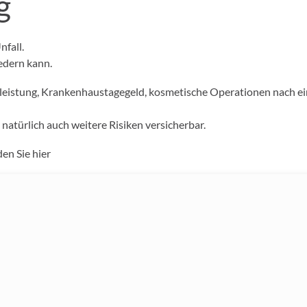
g
nfall.
edern kann.
tsleistung, Krankenhaustagegeld, kosmetische Operationen nach e
atürlich auch weitere Risiken versicherbar.
den Sie
hier